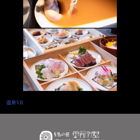
投
温泉VR
稿
ナ
ビ