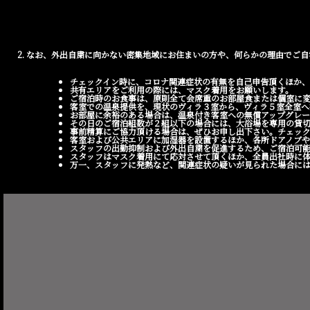
2. なお、外出自粛に向かない密集地域にお住まいの方や、何らかの理由で
チェックイン時に、コロナ関連症状の有無を自己申告頂くほか、
共有エリアをご利用の際には、マスク着用をお願いします。
ご宿泊時のお食事は、原則全て会席重のお部屋食または個室に
客室での温泉提供を、現状のヴィラ３室から、ヴィラ５室全室へ
お部屋に余裕のある場合は、温泉付き客室への無償アップグレー
その日のご宿泊組数が２組以下の場合には、大浴場を専用の貸
事前精算にご協力頂ける場合は、ぜひお申し出下さい。チェック
客室および公共エリアに加湿器を設置するほか、各所ドアノブや
スタッフの出勤抑制および外出自粛を促進するため、ご宿泊可
スタッフはマスク着用にて応対させて頂くほか、全員出社時に
万一、スタッフに発熱など、関連症状の疑いが見られた場合に