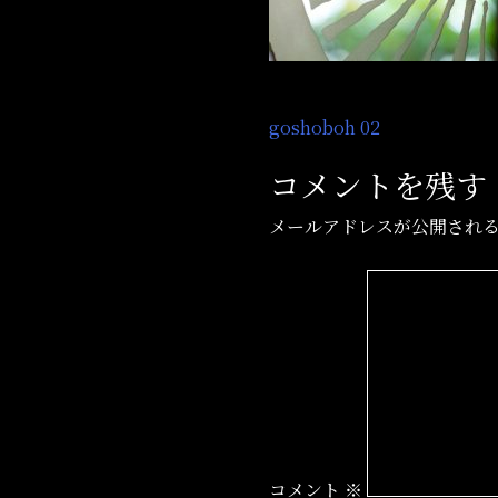
投
goshoboh 02
稿
コメントを残す
ナ
メールアドレスが公開され
ビ
ゲ
ー
シ
ョ
ン
コメント
※