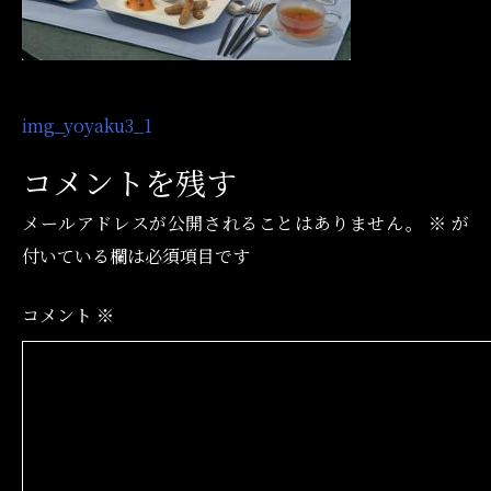
投
img_yoyaku3_1
稿
コメントを残す
ナ
メールアドレスが公開されることはありません。
※
が
ビ
付いている欄は必須項目です
ゲ
ー
コメント
※
シ
ョ
ン