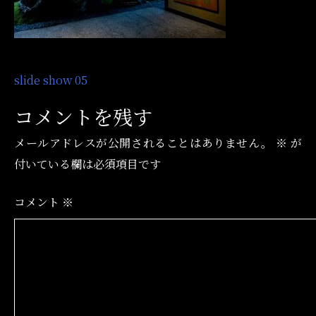
投
slide show 05
稿
コメントを残す
ナ
メールアドレスが公開されることはありません。
※
が
ビ
付いている欄は必須項目です
ゲ
ー
コメント
※
シ
ョ
ン