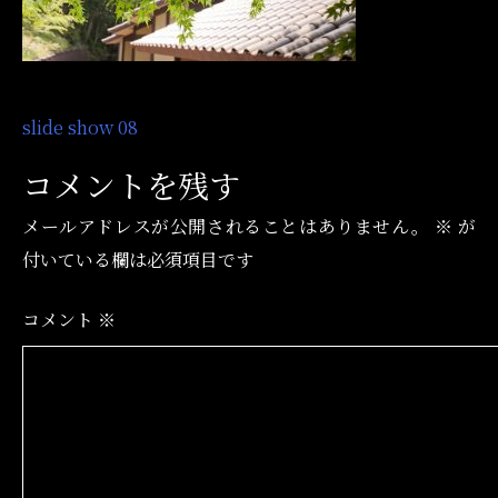
投
slide show 08
稿
コメントを残す
ナ
メールアドレスが公開されることはありません。
※
が
ビ
付いている欄は必須項目です
ゲ
ー
コメント
※
シ
ョ
ン