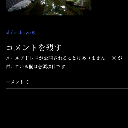
投
slide show 09
稿
コメントを残す
ナ
メールアドレスが公開されることはありません。
※
が
ビ
付いている欄は必須項目です
ゲ
ー
コメント
※
シ
ョ
ン