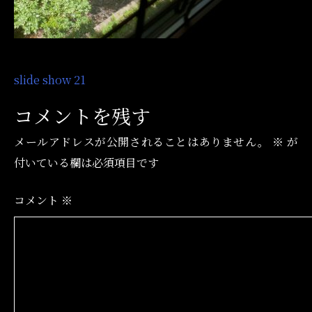
投
slide show 21
稿
コメントを残す
ナ
メールアドレスが公開されることはありません。
※
が
ビ
付いている欄は必須項目です
ゲ
ー
コメント
※
シ
ョ
ン